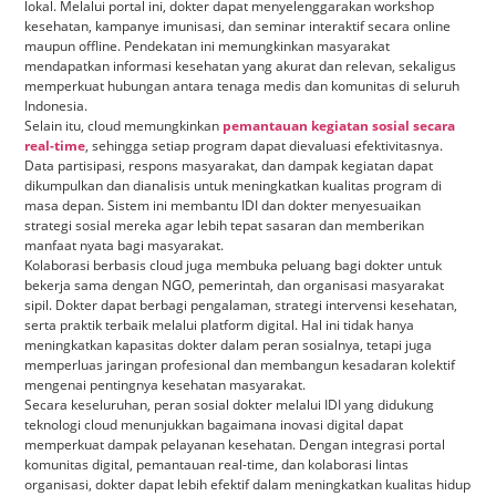
lokal. Melalui portal ini, dokter dapat menyelenggarakan workshop
kesehatan, kampanye imunisasi, dan seminar interaktif secara online
maupun offline. Pendekatan ini memungkinkan masyarakat
mendapatkan informasi kesehatan yang akurat dan relevan, sekaligus
memperkuat hubungan antara tenaga medis dan komunitas di seluruh
Indonesia.
Selain itu, cloud memungkinkan
pemantauan kegiatan sosial secara
real-time
, sehingga setiap program dapat dievaluasi efektivitasnya.
Data partisipasi, respons masyarakat, dan dampak kegiatan dapat
dikumpulkan dan dianalisis untuk meningkatkan kualitas program di
masa depan. Sistem ini membantu IDI dan dokter menyesuaikan
strategi sosial mereka agar lebih tepat sasaran dan memberikan
manfaat nyata bagi masyarakat.
Kolaborasi berbasis cloud juga membuka peluang bagi dokter untuk
bekerja sama dengan NGO, pemerintah, dan organisasi masyarakat
sipil. Dokter dapat berbagi pengalaman, strategi intervensi kesehatan,
serta praktik terbaik melalui platform digital. Hal ini tidak hanya
meningkatkan kapasitas dokter dalam peran sosialnya, tetapi juga
memperluas jaringan profesional dan membangun kesadaran kolektif
mengenai pentingnya kesehatan masyarakat.
Secara keseluruhan, peran sosial dokter melalui IDI yang didukung
teknologi cloud menunjukkan bagaimana inovasi digital dapat
memperkuat dampak pelayanan kesehatan. Dengan integrasi portal
komunitas digital, pemantauan real-time, dan kolaborasi lintas
organisasi, dokter dapat lebih efektif dalam meningkatkan kualitas hidup