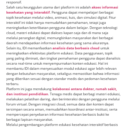
responsif.
Salah satu keunggulan utama dari platform ini adalah
akses informasi
kesehatan yang interaktif
. Pengguna dapat mempelajari berbagai
topik kesehatan melalui video, animasi, kuis, dan simulasi digital. Fitur
interaktif ini tidak hanya memudahkan pemahaman, tetapi juga
meningkatkan keterlibatan pengguna dalam belajar. Dengan teknologi
cloud, materi edukasi dapat diakses kapan saja dan di mana saja
melalui perangkat digital, memungkinkan masyarakat dari berbagai
daerah mendapatkan informasi kesehatan yang sama akuratnya.
Selain itu, IDI memanfaatkan
analisis data berbasis cloud
untuk
meningkatkan efektivitas platform edukasi. Data penggunaan, topik
yang paling diminati, dan tingkat pemahaman pengguna dapat dianalisis
secara real-time untuk menyempurnakan konten edukasi. Hal ini
membantu IDI dalam menyesuaikan modul edukasi agar lebih relevan
dengan kebutuhan masyarakat, sekaligus memastikan bahwa informasi
yang diberikan sesuai dengan standar medis dan pedoman kesehatan
terbaru.
Platform ini juga mendukung
kolaborasi antara dokter, rumah sakit,
dan institusi pendidikan
. Tenaga medis dapat berbagi materi edukasi,
melakukan pelatihan daring, dan berinteraksi dengan pengguna melalui
forum virtual. Dengan integrasi cloud, semua data dan konten dapat
tersimpan secara aman, memudahkan koordinasi antar-institusi, serta
mempercepat penyebaran informasi kesehatan berbasis bukti ke
berbagai lapisan masyarakat.
Melalui pengembangan platform edukasi kesehatan interaktif berbasis