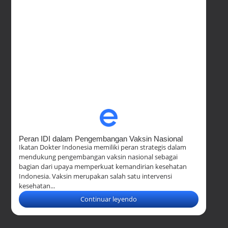
Peran IDI dalam Pengembangan Vaksin Nasional
Ikatan Dokter Indonesia memiliki peran strategis dalam
mendukung pengembangan vaksin nasional sebagai
bagian dari upaya memperkuat kemandirian kesehatan
Indonesia. Vaksin merupakan salah satu intervensi
kesehatan...
Continuar leyendo