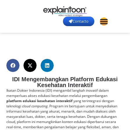
Contacto
IDI Mengembangkan Platform Edukasi
Kesehatan Interaktif
Ikatan Dokter Indonesia (IDI) mengambil langkah inovatif dalam
memperluas akses edukasi kesehatan melalui pengembangan
platform edukasi kesehatan interaktif
yang terintegrasi dengan
teknologi
cloud computing
. Program ini bertujuan untuk menyediakan
informasi kesehatan yang akurat, menarik, dan mudah diakses oleh
masyarakat luas, dokter, serta tenaga kesehatan. Dengan dukungan
cloud, platform ini memungkinkan konten edukasi diperbarui secara
real-time, memberikan pengalaman belajar yang fleksibel, aman, dan