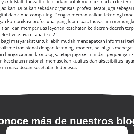
Banyak inisiatif inovatif diluncurkan untuk mempermudah dokter
jadikan IDI bukan sekadar organisasi profesi, tetapi juga sebaga
 digital dan cloud computing. Dengan memanfaatkan teknologi m
ingan komunikasi profesional yang lebih luas. Inovasi ini memun
litian, dan memperluas layanan kesehatan ke daerah-daerah terp
fektivitasnya di abad ke-21.
g bagi masyarakat untuk lebih mudah mendapatkan informasi terka
onalisme tradisional dengan teknologi modern, sekaligus menegask
an hanya catatan kronologis, tetapi juga cermin dari perjuangan 
nan kesehatan nasional, memastikan kualitas dan aksesibilitas lay
demi masa depan kesehatan Indonesia.
onoce más de nuestros blo