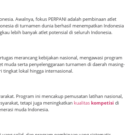
donesia. Awalnya, fokus PERPANI adalah pembinaan atlet
 Indonesia di turnamen dunia berhasil menempatkan Indonesia
kau lebih banyak atlet potensial di seluruh Indonesia.
bertugas merancang kebijakan nasional, mengawasi program
let muda serta penyelenggaraan turnamen di daerah masing-
tingkat lokal hingga internasional.
akat. Program ini mencakup pemusatan latihan nasional,
syarakat, tetapi juga meningkatkan
kualitas
kompetisi
di
enerasi muda Indonesia.
 yang solid, dan program pembinaan yang sistematis,