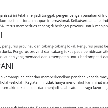
organisasi ini telah menjadi tonggak pengembangan panahan di In
ke kompetisi nasional maupun internasional. Keikutsertaan atlet
RPANI terus memperluas cabang di berbagai provinsi untuk menjang
I
t, pengurus provinsi, dan cabang-cabang lokal. Pengurus pusat 
an dunia. Pengurus provinsi dan cabang fokus pada pembinaan at
s latihan yang memadai dan kesempatan untuk berkompetisi dari 
PANI
n kemampuan atlet dan memperkenalkan panahan kepada masyar
ekolah-sekolah. Kegiatan ini tidak hanya menumbuhkan minat ma
 semakin dikenal luas dan menjadi salah satu olahraga favorit g
han di Indonesia. Dengan sejarah panjang, struktur organisasi