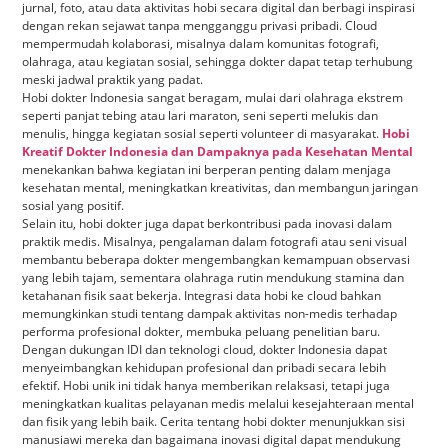
jurnal, foto, atau data aktivitas hobi secara digital dan berbagi inspirasi
dengan rekan sejawat tanpa mengganggu privasi pribadi. Cloud
mempermudah kolaborasi, misalnya dalam komunitas fotografi,
olahraga, atau kegiatan sosial, sehingga dokter dapat tetap terhubung
meski jadwal praktik yang padat.
Hobi dokter Indonesia sangat beragam, mulai dari olahraga ekstrem
seperti panjat tebing atau lari maraton, seni seperti melukis dan
menulis, hingga kegiatan sosial seperti volunteer di masyarakat.
Hobi
Kreatif Dokter Indonesia dan Dampaknya pada Kesehatan Mental
menekankan bahwa kegiatan ini berperan penting dalam menjaga
kesehatan mental, meningkatkan kreativitas, dan membangun jaringan
sosial yang positif.
Selain itu, hobi dokter juga dapat berkontribusi pada inovasi dalam
praktik medis. Misalnya, pengalaman dalam fotografi atau seni visual
membantu beberapa dokter mengembangkan kemampuan observasi
yang lebih tajam, sementara olahraga rutin mendukung stamina dan
ketahanan fisik saat bekerja. Integrasi data hobi ke cloud bahkan
memungkinkan studi tentang dampak aktivitas non-medis terhadap
performa profesional dokter, membuka peluang penelitian baru.
Dengan dukungan IDI dan teknologi cloud, dokter Indonesia dapat
menyeimbangkan kehidupan profesional dan pribadi secara lebih
efektif. Hobi unik ini tidak hanya memberikan relaksasi, tetapi juga
meningkatkan kualitas pelayanan medis melalui kesejahteraan mental
dan fisik yang lebih baik. Cerita tentang hobi dokter menunjukkan sisi
manusiawi mereka dan bagaimana inovasi digital dapat mendukung