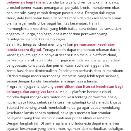
pelayanan bagi lansia
. Standar baru yang dikembangkan mencakup
protokol pemeriksaan, penanganan penyakit kronis, manajemen obat,
dan interaksi yang ramah dengan pasien lansia. Dengan dukungan
cloud, data kesehatan lansia dapat disimpan dan diakses secara aman
oleh tenaga medis di berbagai fasilitas kesehatan. Hal ini
memungkinkan koordinasi yang lebih baik antara dokter, perawat, dan
anggota keluarga, sehingga lansia menerima perawatan yang
terintegrasi dan berkesinambungan.
Selain itu, integrasi cloud memungkinkan
pemantauan kesehatan
lansia secara digital
. Tenaga medis dapat memantau tekanan darah,
kadar gula, atau gejala penyakit secara rutin melalui platform cloud,
bahkan dari jarak jauh. Sistem ini juga memudahkan pengingat jadwal
pengobatan, konsultasi, dan pemeriksaan rutin, sehingga risiko
komplikasi dapat diminimalkan. Pendekatan berbasis data ini membantu
IDI dan tenaga medis merancang intervensi yang lebih tepat sasaran,
sesuai dengan kondisi kesehatan masing-masing lansia.
Program ini juga mendukung
pendidikan dan literasi kesehatan bagi
keluarga dan caregiver lansia
. Melalui platform berbasis cloud,
mereka dapat mengakses materi edukasi tentang perawatan lansia,
nutrisi, gaya hidup sehat, serta cara menghadapi kondisi medis khusus.
Edukasi ini penting untuk membekali keluarga agar dapat mendukung
kesehatan lansia secara optimal, sekaligus memastikan standar
pelayanan yang konsisten di rumah maupun fasilitas kesehatan.
Dengan langkah ini, IDI berharap lansia di Indonesia dapat menerima
layanan kesehatan yang lebih aman, nyaman, dan berkualitas, sekaligus