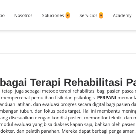
cio
Nosotros
Soluciones
Servicios
Academy
agai Terapi Rehabilitasi 
 tetapi juga sebagai metode terapi rehabilitasi bagi pasien pasca 
 mempercepat pemulihan fisik dan psikologis.
PERPANI
memanfaa
nduan latihan, dan evaluasi progres secara digital bagi pasien d
imbangan tubuh, dan fokus pada target. Hal ini membantu meni
ang disesuaikan dengan kondisi pasien, memonitor teknik, dan 
modul evaluasi yang bisa diakses kapan saja, bahkan oleh pasien y
is, dokter, dan pelatih panahan. Mereka dapat berbagi pengalaman,