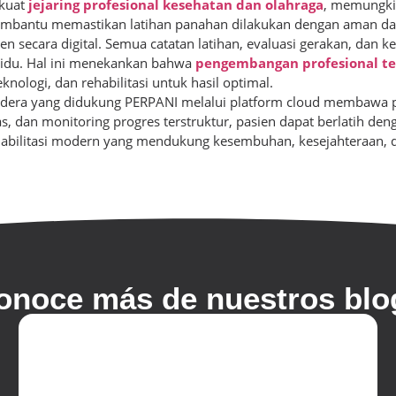
rkuat
jejaring profesional kesehatan dan olahraga
, memungki
a membantu memastikan latihan panahan dilakukan dengan aman dan
n secara digital. Semua catatan latihan, evaluasi gerakan, dan
vidu. Hal ini menekankan bahwa
pengembangan profesional te
nologi, dan rehabilitasi untuk hasil optimal.
cedera yang didukung PERPANI melalui platform cloud membawa p
s, dan monitoring progres terstruktur, pasien dapat berlatih deng
ehabilitasi modern yang mendukung kesembuhan, kesejahteraan, d
onoce más de nuestros blo