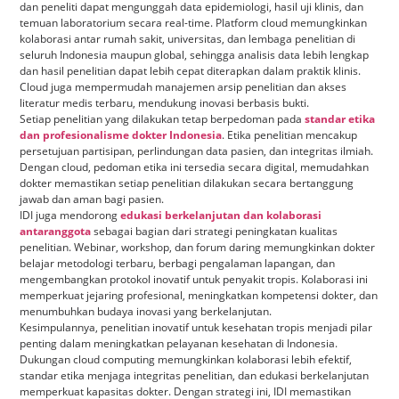
dan peneliti dapat mengunggah data epidemiologi, hasil uji klinis, dan
temuan laboratorium secara real-time. Platform cloud memungkinkan
kolaborasi antar rumah sakit, universitas, dan lembaga penelitian di
seluruh Indonesia maupun global, sehingga analisis data lebih lengkap
dan hasil penelitian dapat lebih cepat diterapkan dalam praktik klinis.
Cloud juga mempermudah manajemen arsip penelitian dan akses
literatur medis terbaru, mendukung inovasi berbasis bukti.
Setiap penelitian yang dilakukan tetap berpedoman pada
standar etika
dan profesionalisme dokter Indonesia
. Etika penelitian mencakup
persetujuan partisipan, perlindungan data pasien, dan integritas ilmiah.
Dengan cloud, pedoman etika ini tersedia secara digital, memudahkan
dokter memastikan setiap penelitian dilakukan secara bertanggung
jawab dan aman bagi pasien.
IDI juga mendorong
edukasi berkelanjutan dan kolaborasi
antaranggota
sebagai bagian dari strategi peningkatan kualitas
penelitian. Webinar, workshop, dan forum daring memungkinkan dokter
belajar metodologi terbaru, berbagi pengalaman lapangan, dan
mengembangkan protokol inovatif untuk penyakit tropis. Kolaborasi ini
memperkuat jejaring profesional, meningkatkan kompetensi dokter, dan
menumbuhkan budaya inovasi yang berkelanjutan.
Kesimpulannya, penelitian inovatif untuk kesehatan tropis menjadi pilar
penting dalam meningkatkan pelayanan kesehatan di Indonesia.
Dukungan cloud computing memungkinkan kolaborasi lebih efektif,
standar etika menjaga integritas penelitian, dan edukasi berkelanjutan
memperkuat kapasitas dokter. Dengan strategi ini, IDI memastikan