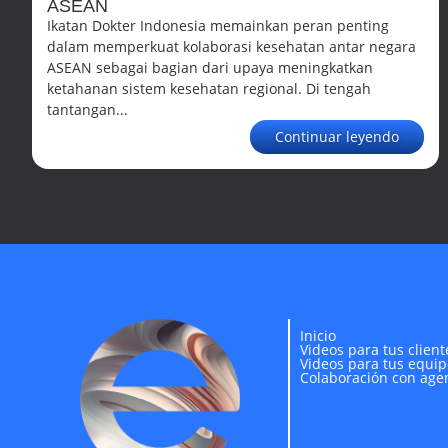
ASEAN
Ikatan Dokter Indonesia memainkan peran penting
dalam memperkuat kolaborasi kesehatan antar negara
ASEAN sebagai bagian dari upaya meningkatkan
ketahanan sistem kesehatan regional. Di tengah
tantangan...
Continuar leyendo
Inicio
Videos para tus client
Videos para tus equip
Colaboración con age