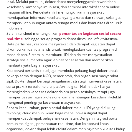
lokal. Melalui portal ini, dokter dapat menyelenggarakan workshop
kesehatan, kampanye imunisasi, dan seminar interaktif secara online
maupun offline. Pendekatan ini memungkinkan masyarakat
mendapatkan informasi kesehatan yang akurat dan relevan, sekaligus
memperkuat hubungan antara tenaga medis dan komunitas di seluruh
Indonesia.
Selain itu, cloud memungkinkan
pemantauan kegiatan sosial secara
real-time
, sehingga setiap program dapat dievaluasi efektivitasnya.
Data partisipasi, respons masyarakat, dan dampak kegiatan dapat
dikumpulkan dan dianalisis untuk meningkatkan kualitas program di
masa depan. Sistem ini membantu IDI dan dokter menyesuaikan
strategi sosial mereka agar lebih tepat sasaran dan memberikan
manfaat nyata bagi masyarakat.
Kolaborasi berbasis cloud juga membuka peluang bagi dokter untuk
bekerja sama dengan NGO, pemerintah, dan organisasi masyarakat
sipil. Dokter dapat berbagi pengalaman, strategi intervensi kesehatan,
serta praktik terbaik melalui platform digital. Hal ini tidak hanya
meningkatkan kapasitas dokter dalam peran sosialnya, tetapi juga
memperluas jaringan profesional dan membangun kesadaran kolektif
mengenai pentingnya kesehatan masyarakat.
Secara keseluruhan, peran sosial dokter melalui IDI yang didukung
teknologi cloud menunjukkan bagaimana inovasi digital dapat
memperkuat dampak pelayanan kesehatan. Dengan integrasi portal
komunitas digital, pemantauan real-time, dan kolaborasi lintas
organisasi, dokter dapat lebih efektif dalam meningkatkan kualitas hidup